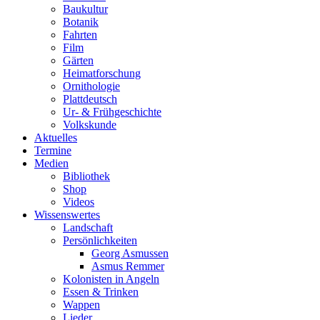
Baukultur
Botanik
Fahrten
Film
Gärten
Heimatforschung
Ornithologie
Plattdeutsch
Ur- & Frühgeschichte
Volkskunde
Aktuelles
Termine
Medien
Bibliothek
Shop
Videos
Wissenswertes
Landschaft
Persönlichkeiten
Georg Asmussen
Asmus Remmer
Kolonisten in Angeln
Essen & Trinken
Wappen
Lieder