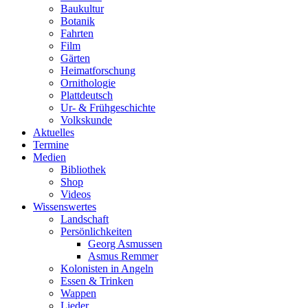
Baukultur
Botanik
Fahrten
Film
Gärten
Heimatforschung
Ornithologie
Plattdeutsch
Ur- & Frühgeschichte
Volkskunde
Aktuelles
Termine
Medien
Bibliothek
Shop
Videos
Wissenswertes
Landschaft
Persönlichkeiten
Georg Asmussen
Asmus Remmer
Kolonisten in Angeln
Essen & Trinken
Wappen
Lieder