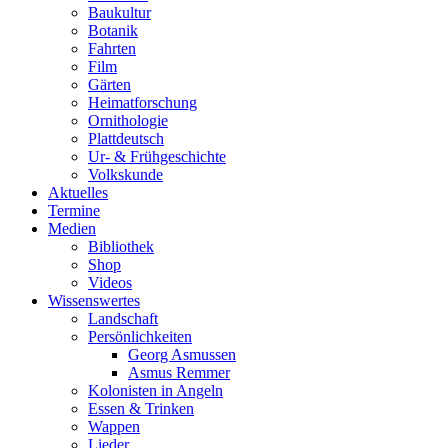
Baukultur
Botanik
Fahrten
Film
Gärten
Heimatforschung
Ornithologie
Plattdeutsch
Ur- & Frühgeschichte
Volkskunde
Aktuelles
Termine
Medien
Bibliothek
Shop
Videos
Wissenswertes
Landschaft
Persönlichkeiten
Georg Asmussen
Asmus Remmer
Kolonisten in Angeln
Essen & Trinken
Wappen
Lieder