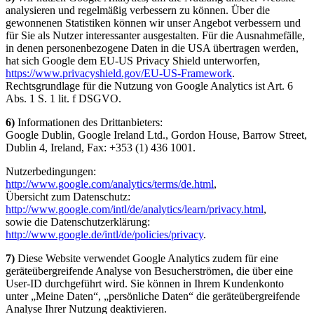
analysieren und regelmäßig verbessern zu können. Über die
gewonnenen Statistiken können wir unser Angebot verbessern und
für Sie als Nutzer interessanter ausgestalten. Für die Ausnahmefälle,
in denen personenbezogene Daten in die USA übertragen werden,
hat sich Google dem EU-US Privacy Shield unterworfen,
https://www.privacyshield.gov/EU-US-Framework
.
Rechtsgrundlage für die Nutzung von Google Analytics ist Art. 6
Abs. 1 S. 1 lit. f DSGVO.
6)
Informationen des Drittanbieters:
Google Dublin, Google Ireland Ltd., Gordon House, Barrow Street,
Dublin 4, Ireland, Fax: +353 (1) 436 1001.
Nutzerbedingungen:
http://www.google.com/analytics/terms/de.html
,
Übersicht zum Datenschutz:
http://www.google.com/intl/de/analytics/learn/privacy.html
,
sowie die Datenschutzerklärung:
http://www.google.de/intl/de/policies/privacy
.
7)
Diese Website verwendet Google Analytics zudem für eine
geräteübergreifende Analyse von Besucherströmen, die über eine
User-ID durchgeführt wird. Sie können in Ihrem Kundenkonto
unter „Meine Daten“, „persönliche Daten“ die geräteübergreifende
Analyse Ihrer Nutzung deaktivieren.