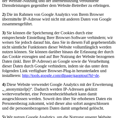
der Website-Nutzung und der Internetnutzung verbundene
Dienstleistungen gegenüber dem Website-Betreiber zu erbringen.
2)
Die im Rahmen von Google Analytics von Ihrem Browser
übermittelte IP-Adresse wird nicht mit anderen Daten von Google
zusammengeführt.
3)
Sie können die Speicherung der Cookies durch eine
entsprechende Einstellung Ihrer Browser-Software verhindern; wir
weisen Sie jedoch darauf hin, dass Sie in diesem Fall gegebenenfalls
nicht sämtliche Funktionen dieser Website vollumfänglich werden
nutzen können. Sie können darüber hinaus die Erfassung der durch
das Cookie erzeugten und auf Ihre Nutzung der Website bezogenen
Daten (inkl. Ihrer IP-Adresse) an Google sowie die Verarbeitung
dieser Daten durch Google verhindern, indem sie das unter dem
folgenden Link verfügbare Browser-Plug-in herunterladen und
installieren:
http://tools.google.com/dlpage/gaoptout?hl=de
.
4)
Diese Website verwendet Google Analytics mit der Erweiterung
„_anonymizeIp()“. Dadurch werden IP-Adressen gekürzt
weiterverarbeitet, eine Personenbeziehbarkeit kann damit
ausgeschlossen werden. Soweit den über Sie erhobenen Daten ein
Personenbezug zukommt, wird dieser also sofort ausgeschlossen
und die personenbezogenen Daten damit umgehend gelöscht.
5)
Wir nutzen Google Analytics, um die Nutzung unserer Website