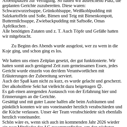
Arbeitsplätzen zur Verfügung. So hatten wir ausreichend Platz, die
geplanten Gerichte zuzubereiten. Diese waren:
Schwarzwurzelsuppe, Grünkohlsuppe, Weißkohlpudding mit
Salzkartoffeln und Soße, Birnen und Teig mit Birnenkompott,
Buttermilchsuppe, Zwiebackpudding mit Saftsoße, Omas
Apfelkuchen .
Alle benötigten Zutaten und z. T. Auch Töpfe und Gefäße hatten
wir mitgebracht.
Zu Beginn des Abends wurde ausgelost, wer zu wem in die
Koje ging, und schon ging es los.
Wir hatten uns einen Zeitplan gesetzt, der gut funktionierte. Wir
hatten somit auch genügend Zeit zum gemeinsamen Essen, jedes
Gericht wurde einzeln von der/dem Verantwortlichen mit
Erläuterungen der Zubereitung serviert.
Auch der Spaß kam nicht zu kurz, es wurde gelacht und gescherzt.
Der alkoholfreie Sekt hat vielleicht dazu beigetragen 😉.
Es gab einen anregenden Austausch von der Erfahrung hier und
Erinnerungen an die Gerichte.
Gesättigt und mit guter Laune halfen alle beim Aufräumen und
pünktlich konnten wir uns voneinander herzlich verabschieden und
die Küche verlassen. Unser 4er Team verabschiedete sich ebenfalls
herzlich voneinander.
Schön wäre es, wenn sich auch im kommenden Jahr 2026 wieder