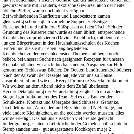
gewürzt wurde mit Kräutern, exotische Gewürze, auch der heute
übliche Pfeffer, waren noch nicht verfügbar.
Bei wohlhabenden Kaufleuten und Landbesitzern kamen
gleichzeitig schon täglich vornehme Suppen, vielseitige
Fleischgericht und raffinierte Süßspeisen auf den Tisch. Seit der
Gründung des Kaiserreichs wurde es dann üblich, entsprechende
Kochbücher zu produzieren (Davidis Kochbuch), mit denen die
jungen Bürgerfrauen in den Haushaltungsschulen das Kochen
lernten und die sie ihr Leben lang begleiteten.
Kochbücher zu den verschiedensten Themen sind heute noch
beliebt, bei unserer Suche nach geeigneten Rezepten für unseren
Kochabendhaben wir auch durchaus neuere Ausgaben zur Hilfe
genommen (Schleswag Bücher, Dr. Oetker, Landfrauenkochbücher)
Nach der Auswahl der Rezepte hat jede von uns zu Hause
ausprobiert, ob und wie das Rezept für unsere Zwecke funktioniert.
Wir wollten an dem Abend nichts dem Zufall überlassen.
Bei der Detailplanung der Veranstaltung zeigte sich ein aus dem
Stegreif gut funktionierendes Team. Sei es das Buchen der
Schulküche, Kontakt und Übergabe des Schlüssels, Getränke,
Tischdekoration, Anmelden und Bezahlen der TN-Beiträge, und
viele andere Kleinigkeiten, an die gedacht werden mussten, alles
wurde erledigt. Das hat uns zusätzlich viel Freude gemacht.
In der gut ausgestatteten Lehrküche in der Gemeinschaftsschule in
Sterup standen uns 4 gut ausgestattete Kochkojen mit je 2